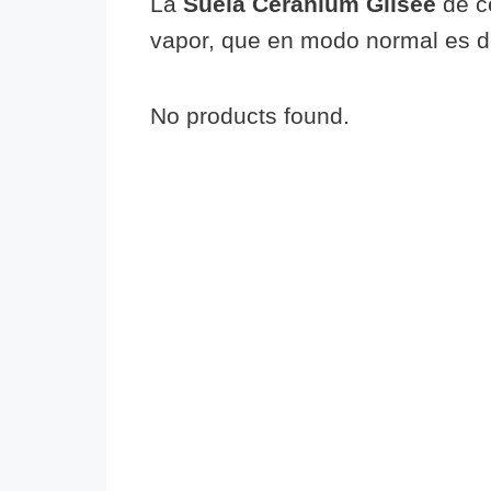
La
Suela Ceranium Glisée
de c
vapor, que en modo normal es d
No products found.