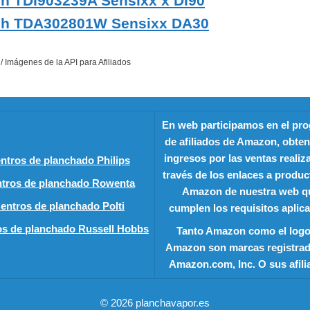
ch
TDI903239A Sensixx’x DI90
ch TDA302801W Sensixx DA30
 / Imágenes de la API para Afiliados
En web participamos en el pr
de afiliados de Amazon, obt
ingresos por las ventas realiz
ntros de planchado Philips
través de los enlaces a produc
tros de planchado Rowenta
Amazon de nuestra web q
entros de planchado Polti
cumplen los requisitos aplica
os de planchado Russell Hobbs
Tanto Amazon como el logo
Amazon son marcas registrad
Amazon.com, Inc. O sus afili
© 2026 planchavapor.es