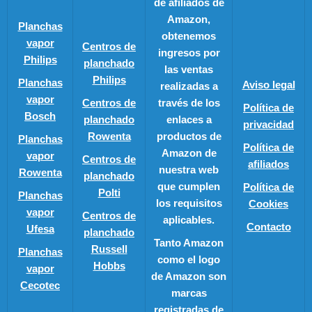
de afiliados de
Amazon,
Planchas
obtenemos
vapor
Centros de
ingresos por
Philips
planchado
las ventas
Philips
Planchas
Aviso legal
realizadas a
vapor
Centros de
través de los
Política de
Bosch
planchado
enlaces a
privacidad
Rowenta
productos de
Planchas
Política de
Amazon de
vapor
Centros de
afiliados
nuestra web
Rowenta
planchado
que cumplen
Política de
Polti
Planchas
los requisitos
Cookies
vapor
Centros de
aplicables.
Contacto
Ufesa
planchado
Tanto Amazon
Russell
Planchas
como el logo
Hobbs
vapor
de Amazon son
Cecotec
marcas
registradas de